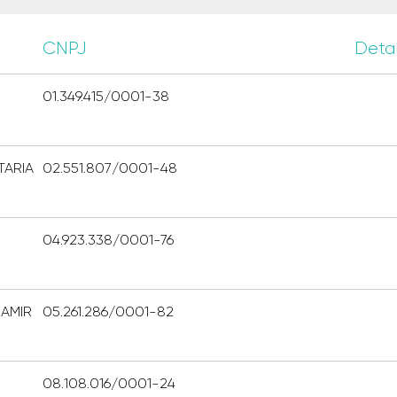
CNPJ
Deta
01.349.415/0001-38
TARIA
02.551.807/0001-48
04.923.338/0001-76
AMIR
05.261.286/0001-82
08.108.016/0001-24