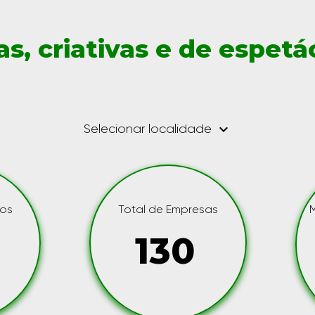
as, criativas e de espetá
keyboard_arrow_down
Selecionar localidade
gos
Total de Empresas
130