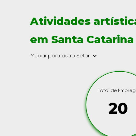
Atividades artístic
em Santa Catarina
keyboard_arrow_down
Mudar para outro Setor
Total de Empre
20