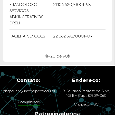
FRANDOLOSO
21.104.420/0001-98
SERVICOS
ADMINISTRATIVOS
EIRELI
FACILITA ISENCOES
22.062.592/0001-09
chevron_left
chevron_right
11-20 de 906
Contato:
Endereço:
obspollen@unochapeco.edu.br
R. Eduardo Pedroso da Silva,
195 E - Efapi, 89809-060
Comunidade
Chapecó - SC
Patrocinadores: