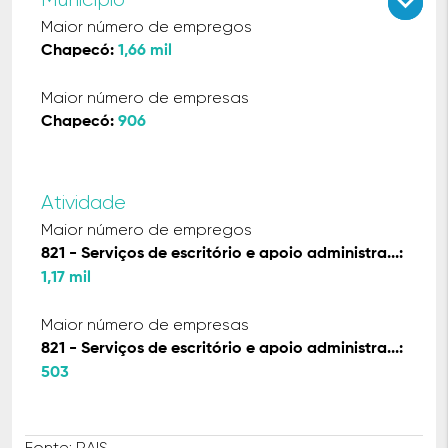
keyboard_arrow_up
keyboard_arrow_down
Maior número de empregos
Chapecó:
1,66 mil
Maior número de empresas
Chapecó:
906
Atividade
Maior número de empregos
821 - Serviços de escritório e apoio administra...:
1,17 mil
Maior número de empresas
821 - Serviços de escritório e apoio administra...:
503
Fonte: RAIS