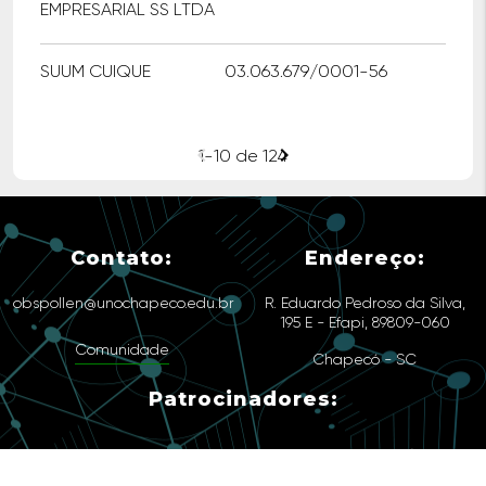
EMPRESARIAL SS LTDA
SUUM CUIQUE
03.063.679/0001-56
chevron_left
chevron_right
1-10 de 124
Contato:
Endereço:
obspollen@unochapeco.edu.br
R. Eduardo Pedroso da Silva,
195 E - Efapi, 89809-060
Comunidade
Chapecó - SC
Patrocinadores: