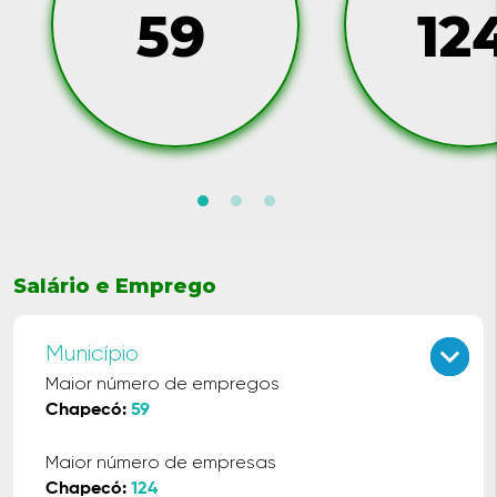
59
12
Salário e Emprego
keyboard_arrow_up
keyboard_arrow_down
Município
Maior número de empregos
Chapecó:
59
Maior número de empresas
Chapecó:
124