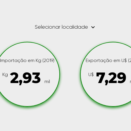
keyboard_arrow_down
Selecionar localidade
Importação em Kg (2019)
Exportação em U$ (2
2,93
7,29
Kg
U$
mil
m