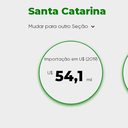
Santa Catarina
keyboard_arrow_down
Mudar para outro Seção
Importação em U$ (2019)
54,1
U$
mil