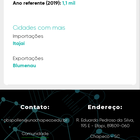
Ano referente (2019):
1,1 mil
Cidades com mais
Importações
Itajaí
Exportações
Blumenau
Contato:
Endereço:
obspollen@unochapeco.edu.br
R. Eduardo Pedroso da Silva,
195 E - Efapi, 89809-060
Comunidade
Chapecó - SC