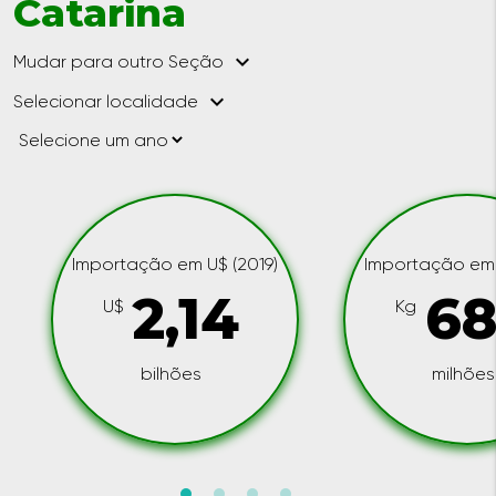
Catarina
keyboard_arrow_down
Mudar para outro Seção
keyboard_arrow_down
Selecionar localidade
Importação em U$ (2019)
Importação em 
2,14
68
U$
Kg
bilhões
milhões