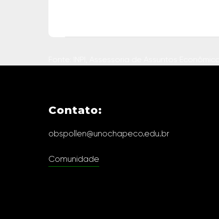
Fonte: INPI, Assessoria de Assuntos Econômico
Contato:
obspollen@unochapeco.edu.br
Comunidade