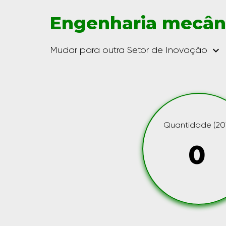
Engenharia mecân
keyboard_arrow_down
Mudar para outra Setor de Inovação
Quantidade (201
0