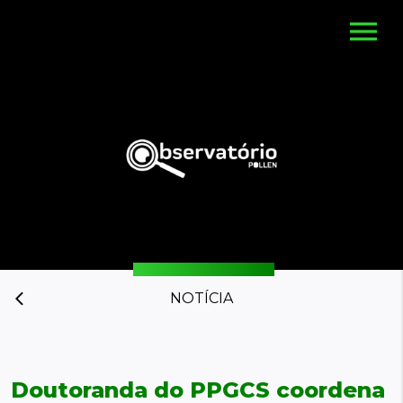
menu
NOTÍCIA
arrow_back_ios
Doutoranda do PPGCS coordena