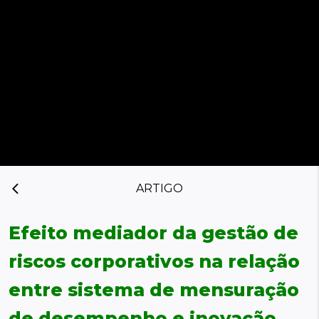
ARTIGO
arrow_back_ios
Efeito mediador da gestão de
riscos corporativos na relação
entre sistema de mensuração
de desempenho e inovação